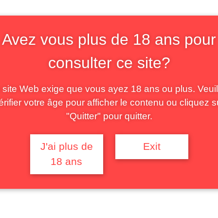
er at the Institute for Research and Documentatio
herche/equipe/brasseur-pierre.html), and assoc
www.pacte-grenoble.fr/membres/pierre-brasseur
Avez vous plus de 18 ans pour
consulter ce site?
 site Web exige que vous ayez 18 ans ou plus. Veuil
érifier votre âge pour afficher le contenu ou cliquez s
"Quitter" pour quitter.
J'ai plus de
Exit
18 ans