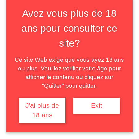
cette crise rhétorique, on reviendra sur
Avez vous plus de 18
le contrôle routinier des publicités
ans pour consulter ce
effectué au sein de l’ARPP : quelles sont
les représentations régulées, quelles
site?
sont les critères de régulation
permettant de partager la « décence »
Ce site Web exige que vous ayez 18 ans
du « désir » et le « désir » de
ou plus. Veuillez vérifier votre âge pour
« l’obscène ». Donc finalement, quelles
afficher le contenu ou cliquez sur
sont les normes qui
"Quitter" pour quitter.
définissent une représentation publique
de la sexualité comme « acceptable » ?
J'ai plus de
Exit
18 ans